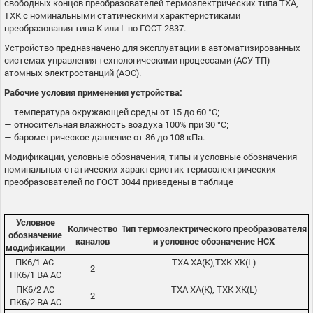
свободных концов преобразователей термоэлектрических типа ТХА,
ТХК с номинальными статическими характеристиками
преобразования типа К или L по ГОСТ 2837.
Устройство предназначено для эксплуатации в автоматизированных
системах управления технологическими процессами (АСУ ТП)
атомных электростанций (АЭС).
Рабочие условия применения устройства:
— температура окружающей среды от 15 до 60 °С;
— относительная влажность воздуха 100% при 30 °С;
— барометрическое давление от 86 до 108 кПа.
Модификации, условные обозначения, типы и условные обозначения
номинальных статических характеристик термоэлектрических
преобразователей по ГОСТ 3044 приведены в таблице
Условное
Количество
Тип термоэлектрического преобразователя
обозначение
каналов
и условное обозначение НСХ
модификации
ПК6/1 АС
ТХА ХА(К),ТХК ХК(L)
2
ПК6/1 ВА АС
ПК6/2 АС
ТХА ХА(К), ТХК ХК(L)
2
ПК6/2 ВА АС