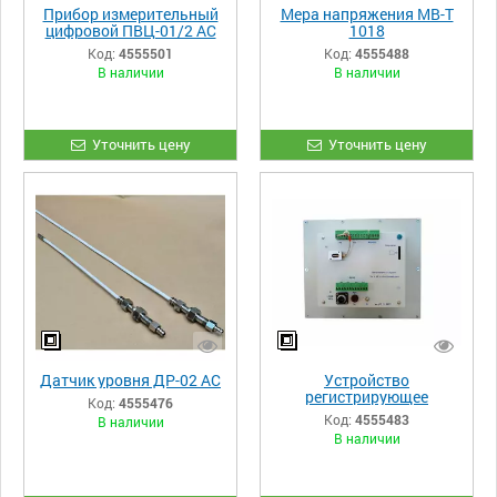
Прибор измерительный
Мера напряжения МВ-Т
цифровой ПВЦ-01/2 АС
1018
линейное
Код:
4555501
Код:
4555488
преобразование и
В наличии
В наличии
функция блока
извлечения корня
Уточнить цену
Уточнить цену
Датчик уровня ДР-02 АС
Устройство
регистрирующее
Код:
4555476
цифровое
Код:
4555483
В наличии
многоканальное
В наличии
РПЦ-02/1М АС