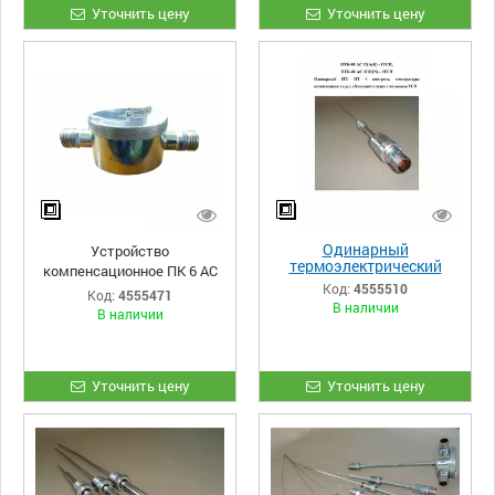
Уточнить цену
Уточнить цену
Одинарный
Устройство
термоэлектрический
компенсационное ПК 6 АС
преобразователь с
Код:
4555510
Код:
4555471
контролем температуры
В наличии
В наличии
компенсации
Уточнить цену
Уточнить цену