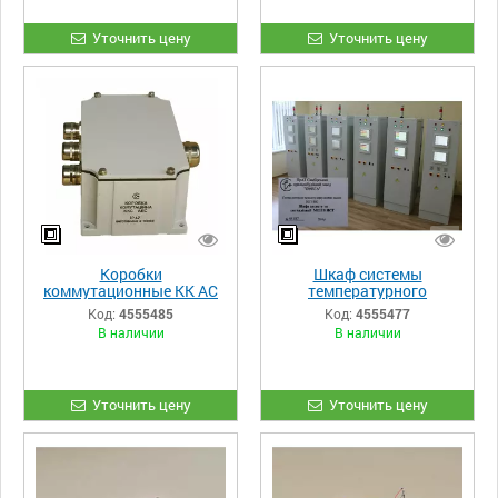
Уточнить цену
Уточнить цену
Коробки
Шкаф системы
коммутационные КК АС
температурного
контроля ЦН БНС
Код:
4555485
Код:
4555477
В наличии
В наличии
Уточнить цену
Уточнить цену