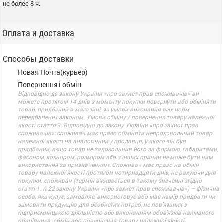
не более 8 ч.
Оплата и доставка
Способы доставки
Новая Почта(курьер)
Повернення і обмін
Відповідно до закону України «про захист прав споживачів» ви
можете протягом 14 днів з моменту покупки повернути або обміняти
товар, придбаний в магазині, за умови виконання всіх норм
передбачених законом. Умови обміну / повернення товару належної
якості стаття 9. Відповідно до закону України «про захист прав
споживачів»: споживач має право обміняти непродовольчий товар
належної якості на аналогічний у продавця, у якого він був
придбаний, якщо товар не задовольнив його за формою, габаритами,
фасоном, кольором, розміром або з інших причин не може бути ним
використаний за призначенням. Споживач має право на обмін
товару належної якості протягом чотирнадцяти днів, не рахуючи дня
покупки. споживач (термін вживається в такому значенні згідно
статті 1. п.22 закону України «про захист прав споживачів») – фізична
особа, яка купує, замовляє, використовує або має намір придбати чи
замовити продукцію для особистих потреб, не пов’язаних з
підприємницькою діяльністю або виконанням обов’язків найманого
працівника. обмін або повернення товару належної якості