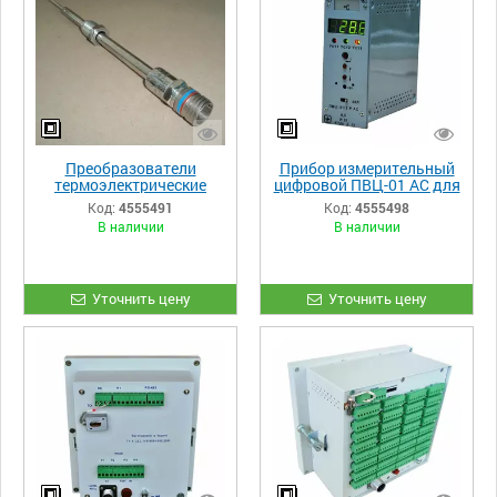
Преобразователи
Прибор измерительный
термоэлектрические
цифровой ПВЦ-01 АС для
комбинированные
АСУ ТП
Код:
4555491
Код:
4555498
ПТК-01 АС
В наличии
В наличии
Уточнить цену
Уточнить цену