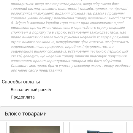
провадиться: якщо не використовувався; якщо збережено його
товарний вигляд, споживчі властивості, пломби, ярлики; на підставі
розрахунковий документ, виданий споживачеві разом з проданим
товаром. умови обміну / повернення товару неналежної якості стаття
8. Згідно із законом України «про захист прав споживачів»: в разі
виявлення протягом встановленого гарантійного строку недоліків
споживач, в порядку та в строки, встановлені законодавством, має
право вимагати безоплатного усунення недоліків товару в розумний
строк. вимоги споживача, передбачених цією статтею, не підлягають
задоволенню, якщо продавець, виробник (підприємство, що
задовольняє вимоги споживача, встановлені частиною першою цієї
статті) доведуть, що недоліки товару виникли внаслідок порушення
споживачем правил користування товаром або його зберігання.
Споживач має право брати участь у перевірці якості товару особисто
або через свого представника.
Способы оплаты
Безналичный расчёт
Предоплата
Блок с товарами