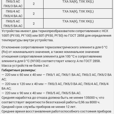
ПК6/3 АС
ТХА ХА(К), ТХК ХК(L)
2
ПК6/3 ВА АС
ПК6/4 АС
ТХА ХА(К), ТХК ХК(L)
2
ПК6/4 ВА АС
ПК6/5 АС
ТХА ХА(К), ТХК ХК(L)
2
ПК6/5 ВА АС
Устройства имеют два термопреобразователи сопротивления с НСХ
100П (Pt100, Pt’100) или 50П (Pt50, Pt’50) по ГОСТ 2858 для определения
температуры внутри устройства.
Отклонение сопротивления термоэлектрического элемента для 0 °С
(Rо) от номинального значения, а также номинальное значение
отношения сопротивления элемента для 100 °С к сопротивлению
элемента для 0 °С (W100) соответствует классу А по ГОСТ 2858.
Масса устройств не более 3 кг.
Габаритные размеры:
— 220 мм х 60 мм х 40 мм — ПК6/1 АС, ПК6/1 ВА АС, ПК6/2 АС, ПК6/2 ВА
АС;
— 220 мм х 120 мм х 40 мм — ПК6/3 АС, ПК6/3 ВА АС, ПК6/4 АС, ПК6/4
ВА АС;
— 220 мм х 90 мм х 40 мм — ПК6/5 АС, ПК6/5 ВА АС.
Средняя наработка до отказа должна быть не менее 135000 ч, что
соответствует вероятности безотказной работы 0,96 за 8000 ч.
Средний срок службы приборов не менее 12 лет.
Среднее время восстановления работоспособного состояния приборов