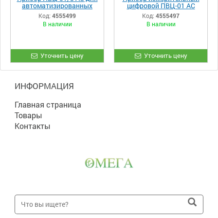
автоматизированных
цифровой ПВЦ-01 АС
системах управления
Код:
4555499
Код:
4555497
технологическими
В наличии
В наличии
процессами
Уточнить цену
Уточнить цену
ИНФОРМАЦИЯ
Главная страница
Товары
Контакты