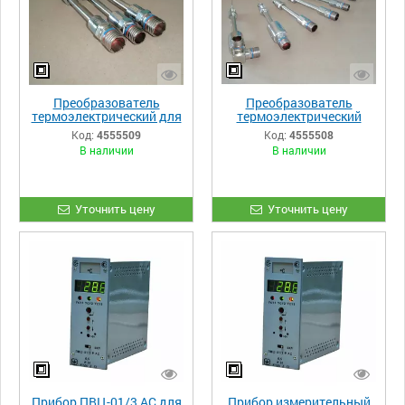
Преобразователь
Преобразователь
термоэлектрический для
термоэлектрический
атомных электростанций
ПТК-01 АС
Код:
4555509
Код:
4555508
В наличии
В наличии
Уточнить цену
Уточнить цену
Прибор ПВЦ-01/3 АС для
Прибор измерительный