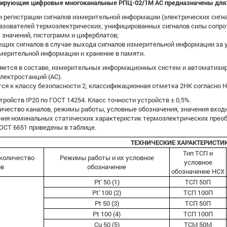
рирующие цифровые многоканальные РПЦ-02/1М АС предназначены для
и регистрации сигналов измерительной информации (электрических сигн
зователей термоэлектрических, унифицированных сигналов силы сопроти
 значений, гистограмм и циферблатов;
щих сигналов в случае выхода сигналов измерительной информации за 
мерительной информации и хранение в памяти.
яется в составе, измерительных информационных систем и автоматизи
лектростанций (АС).
ся к классу безопасности 2, классификационная отметка 2НК согласно Н
ройств ІР20 по ГОСТ 14254. Класс точности устройств ± 0,5%.
ичество каналов, режимы работы, условные обозначения, значения вход
ния номинальных статических характеристик термоэлектрических преоб
ОСТ 6651 приведены в таблице.
ТЕХНИЧЕСКИЕ ХАРАКТЕРИСТИ
Тип ТСП и
количество
Режимы работы и их условное
условное
ов
обозначение
обозначение НСХ
Pt' 50 (1)
ТСП 50П
Pt' 100 (2)
ТСП 100П
Pt 50 (3)
ТСП 50П
Pt 100 (4)
ТСП 100П
Cu 50 (5)
ТСМ 50М