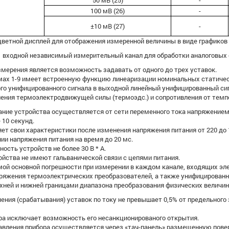
50 мВ (25)
-
100 мВ (26)
-
±10 мВ (27)
-
ветной дисплей для отображения измеренной величины в виде графиков 
1 входной независимый измерительный канал для обработки аналоговых 
мерения является возможность задавать от одного до трех уставок.
мах 1-9 имеет встроенную функцию линеаризации номинальных статичес
ого унифицированного сигнала в выходной линейный унифицированный си
ения термоэлектродвижущей силы (термоэдс.) и сопротивления от темп
ние устройства осуществляется от сети переменного тока напряжением 220
е 10 секунд.
т свои характеристики после изменения напряжения питания от 220 до 154 
ии напряжения питания на время до 20 мс.
сть устройств не более 30 В * А.
йства не имеют гальванической связи с цепями питания.
ой основной погрешности при измерении в каждом канале, входящих эл
ряжения термоэлектрических преобразователей, а также унифицированны
ней и нижней границами диапазона преобразования физических величин 
ния (срабатывания) уставок по току не превышает 0,5% от предельного
ра исключает возможность его несанкционированого открытия.
авления прибора осуществляется через «тач-панель» размещенную повер