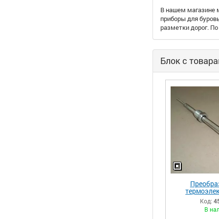
В нашем магазине 
приборы для буров
разметки дорог. П
Блок с товар
Преобра
термоэлек
комбинирован
Код:
4
В на