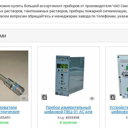
можно купить большой ассортимент приборов от производителя ЧАО Сам
ых растворов, тампонажных растворов, приборы пожарной сигнализации, 
о всем вопросам обращайтесь к менеджерам завода по телефонам, указа
ами
зователи
Прибор измерительный
Устройст
трические
цифровой ПВЦ-01 АС для
цифрово
ные ПТК-01 АС
АСУ ТП
РП
555491
Код:
4555498
К
личии
В наличии