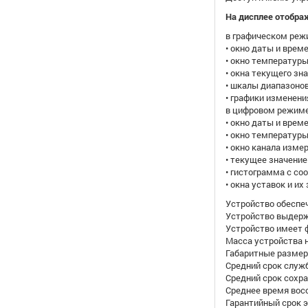
На дисплее отобра
в графическом реж
• окно даты и време
• окно температуры
• окна текущего зн
• шкалы диапазонов
• графики изменени
в цифровом режиме
• окно даты и време
• окно температуры
• окно канала изме
• текущее значение
• гистограмма с с
• окна уставок и их
Устройство обеспе
Устройство выдерж
Устройство имеет 
Масса устройства не
Габаритные размеры
Средний срок служб
Средний срок сохра
Среднее время восс
Гарантийный срок 