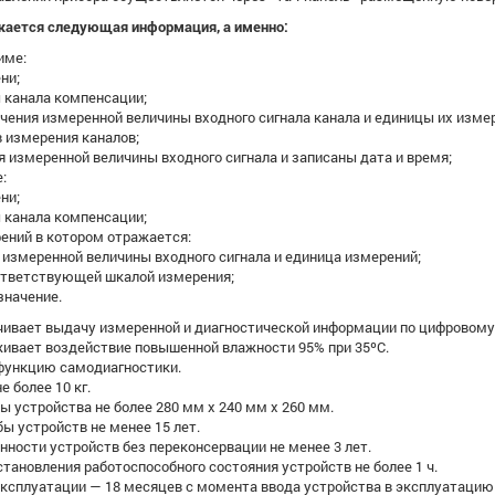
жается следующая информация, а именно:
име:
ни;
 канала компенсации;
ачения измеренной величины входного сигнала канала и единицы их изме
 измерения каналов;
я измеренной величины входного сигнала и записаны дата и время;
:
ни;
 канала компенсации;
рений в котором отражается:
 измеренной величины входного сигнала и единица измерений;
оответствующей шкалой измерения;
 значение.
чивает выдачу измеренной и диагностической информации по цифровому
ивает воздействие повышенной влажности 95% при 35ºС.
функцию самодиагностики.
 более 10 кг.
 устройства не более 280 мм х 240 мм х 260 мм.
ы устройств не менее 15 лет.
нности устройств без переконсервации не менее 3 лет.
тановления работоспособного состояния устройств не более 1 ч.
эксплуатации — 18 месяцев с момента ввода устройства в эксплуатацию