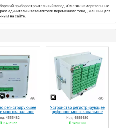
борский приборостроительный завод «Омега»: измерительные
разъединители и заземлители переменного тока, , машины для
нным на сайте.
во регистрирующее
Устройство регистрирующее
е многоканальное
цифровое многоканальное
Ц-02/1 мг АС
РПЦ-02/(4,6,8,12,16) АС
од:
4555482
Код:
4555480
В наличии
В наличии