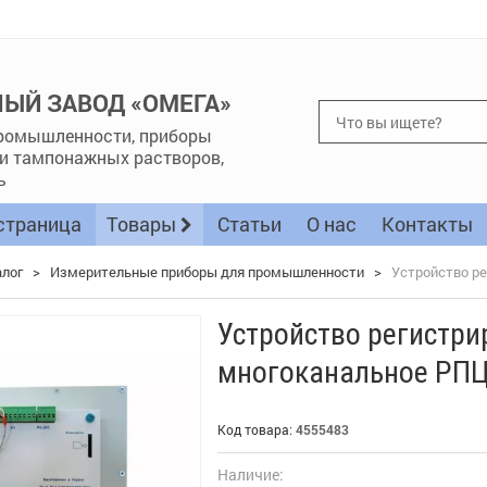
ЫЙ ЗАВОД «ОМЕГА»
ромышленности, приборы
 и тампонажных растворов,
ь
страница
Товары
Статьи
О нас
Контакты
алог
>
Измерительные приборы для промышленности
>
Устройство р
Устройство регистр
многоканальное РПЦ
Код товара:
4555483
Наличие: