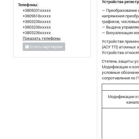
Устройства регист
Телефоны:
+3805031xxxxx
— Преобразование 
+3809618xxxxx
напряжения преобра
+3803236xxxxx
графиков, числовых
+3803236xxxxx
— Выдача управляю
+3803236xxxxx
— Визуализации из
Показать телефоны
Устройстве примен
Стать партнером
(АСУ ТП) атомных э
Устройства относят
Степень защиты уст
Модификации и кол
условные обозначе
сопротивления по Г
Модификации и 
канал