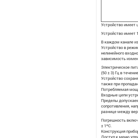
Устройство имеет ц
Устройство имеет 
В каждом канале из
Устройство в режи
нелинейного входн
зависимость измен
Электрическое пита
(50 ± 3) Гц в течени
Устройство сохраняе
также при пропадан
Потребляемая мощно
Входные цепи устро
Пределы допускаем
сопротивления, нап
разнице между верх
Погрешность включе
± 1ºС.
Конструкция прибо
Доступ к меню упр