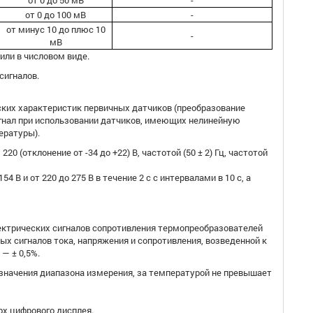
от 0 до 50 мВ
-
от 0 до 100 мВ
-
от минус 10 до плюс 10
-
мВ
или в числовом виде.
сигналов.
ких характеристик первичных датчиков (преобразование
гнал при использовании датчиков, имеющих нелинейную
ературы).
 (отклонение от -34 до +22) В, частотой (50 ± 2) Гц, частотой
В и от 220 до 275 В в течение 2 с с интервалами в 10 с, а
ектрических сигналов сопротивления термопреобразователей
х сигналов тока, напряжения и сопротивления, возведенной к
— ± 0,5%.
 значения диапазона измерения, за температурой не превышает
х цифрового дисплея.