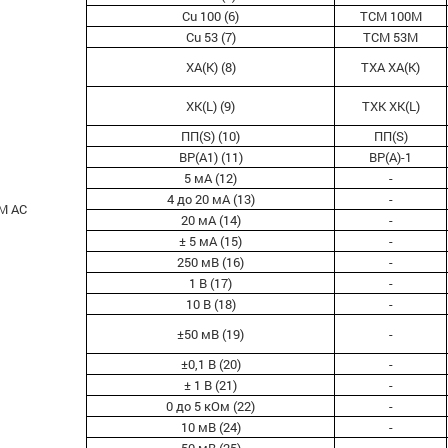
Cu 100 (6)
ТСМ 100М
Cu 53 (7)
ТСМ 53М
ХА(К) (8)
ТХА ХА(К)
ХК(L) (9)
TXK XK(L)
ПП(S) (10)
ПП(S)
ВР(А1) (11)
ВР(А)-1
5 мА (12)
-
4 до 20 мА (13)
-
М АС
20 мА (14)
-
± 5 мА (15)
-
250 мВ (16)
-
1 В (17)
-
10 В (18)
-
±50 мВ (19)
-
±0,1 В (20)
-
± 1 В (21)
-
0 до 5 кОм (22)
-
10 мВ (24)
-