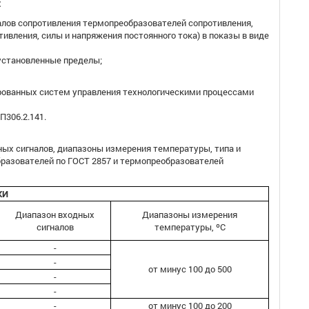
:
алов сопротивления термопреобразователей сопротивления,
вления, силы и напряжения постоянного тока) в показы в виде
установленные пределы;
рованных систем управления технологическими процессами
П306.2.141.
ных сигналов, диапазоны измерения температуры, типа и
разователей по ГОСТ 2857 и термопреобразователей
КИ
Диапазон входных
Диапазоны измерения
сигналов
температуры, ºС
-
-
от минус 100 до 500
-
-
-
от минус 100 до 200