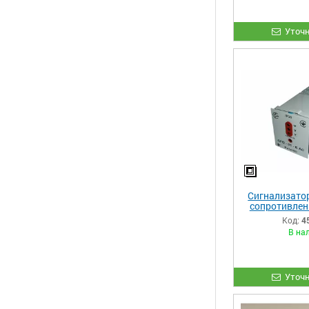
Уточн
Сигнализато
сопротивлен
Код:
4
В на
Уточн