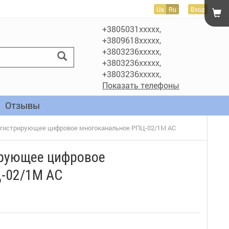
Ua
Ru
Вход
+3805031xxxxx,
+3809618xxxxx,
+3803236xxxxx,
+3803236xxxxx,
+3803236xxxxx,
Показать телефоны
Отзывы
егистрирующее цифровое многоканальное РПЦ-02/1М АС
ирующее цифровое
-02/1М АС