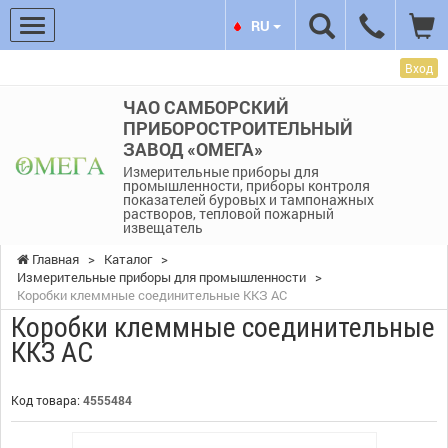
RU
Вход
ЧАО САМБОРСКИЙ
ПРИБОРОСТРОИТЕЛЬНЫЙ
ЗАВОД «ОМЕГА»
Измерительные приборы для
промышленности, приборы контроля
показателей буровых и тампонажных
растворов, тепловой пожарный
извещатель
Главная
>
Каталог
>
Измерительные приборы для промышленности
>
Коробки клеммные соединительные ККЗ АС
Коробки клеммные соединительные
ККЗ АС
Код товара:
4555484