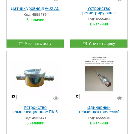
Датчик уровня ДР-02 АС
Устройство
регистрирующее
Код:
4555476
цифровое
Код:
4555483
В наличии
многоканальное
В наличии
РПЦ-02/1М АС
Уточнить цену
Уточнить цену
Устройство
Одинарный
компенсационное ПК 6
термоэлектрический
АС
преобразователь с
Код:
4555471
Код:
4555510
контролем температуры
В наличии
В наличии
компенсации