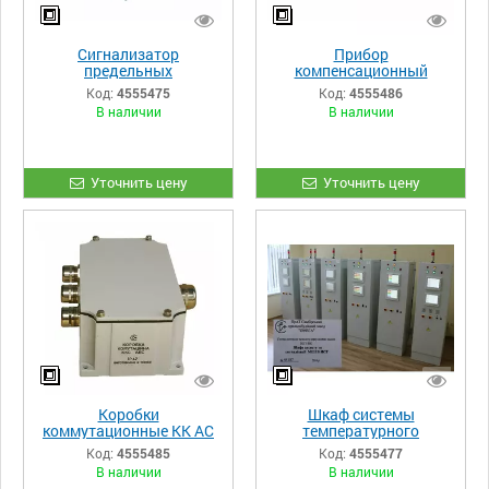
Сигнализатор
Прибор
предельных
компенсационный
сопротивлений СГО-01
многоканальный ПКБ АС
Код:
4555475
Код:
4555486
АС
В наличии
В наличии
Уточнить цену
Уточнить цену
Коробки
Шкаф системы
коммутационные КК АС
температурного
контроля ЦН БНС
Код:
4555485
Код:
4555477
В наличии
В наличии