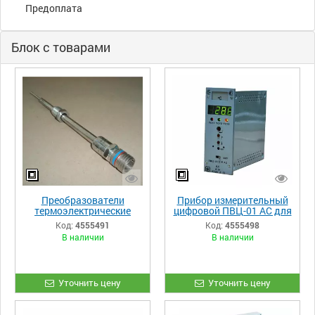
Предоплата
Блок с товарами
Преобразователи
Прибор измерительный
термоэлектрические
цифровой ПВЦ-01 АС для
комбинированные
АСУ ТП
Код:
4555491
Код:
4555498
ПТК-01 АС
В наличии
В наличии
Уточнить цену
Уточнить цену