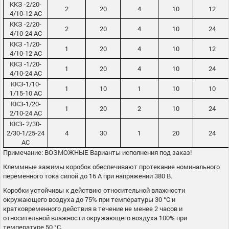
ККЗ -2/20-
2
20
4
10
12
4/10-12 АС
ККЗ -2/20-
2
20
4
10
24
4/10-24 АС
ККЗ -1/20-
1
20
4
10
12
4/10-12 АС
ККЗ -1/20-
1
20
4
10
24
4/10-24 АС
ККЗ-1/10-
1
10
1
10
10
1/15-10 АС
ККЗ-1/20-
1
20
2
10
24
2/10-24 АС
ККЗ- 2/30-
2/30-1/25-24
4
30
1
20
24
АС
Примечание: ВОЗМОЖНЫЕ Варианты исполнения под заказ!
Клеммные зажимы коробок обеспечивают протекание номинального
переменного тока силой до 16 А при напряжении 380 В.
Коробки устойчивы к действию относительной влажности
окружающего воздуха до 75% при температуры 30 °С и
кратковременного действия в течение не менее 2 часов и
относительной влажности окружающего воздуха 100% при
температуре 50 °С.