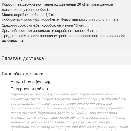
Коробки выдерживают перепад давлений 20 кПа (повышенное
давление внутри коробок).
Масса коробки не более 4,0 кг.
Габаритные размеры коробки не более 300 мм х 200 мм х 180 мм.
Средний срок службы коробок не менее 15 лет.
Средний срок сохраняемости коробок не менее 4 лет.
Среднее время восстановления работоспособного состояния коробок
не более 1 ч.
Оплата и доставка
Способы доставки
Новая Почта(курьер)
Повернення і обмін
Відповідно до закону України «про захист прав споживачів» ви
можете протягом 14 днів з моменту покупки повернути або обміняти
товар, придбаний в магазині, за умови виконання всіх норм
передбачених законом. Умови обміну / повернення товару належної
якості стаття 9. Відповідно до закону України «про захист прав
споживачів»: споживач має право обміняти непродовольчий товар
належної якості на аналогічний у продавця, у якого він був
придбаний, якщо товар не задовольнив його за формою, габаритами,