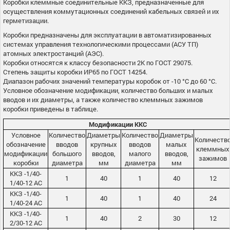
Коробки клеммные соединительные ККЗ, предназначенные для
осуществления коммутационных соединений кабельных связей и их
герметизации.
Коробки предназначены для эксплуатации в автоматизированных
системах управления технологическими процессами (АСУ ТП)
атомных электростанций (АЭС).
Коробки относятся к классу безопасности 2К по ГОСТ 29075.
Степень защиты коробки ИР65 по ГОСТ 14254.
Диапазон рабочих значений температуры коробок от -10 °С до 60 °С.
Условное обозначение модификации, количество больших и малых
вводов и их диаметры, а также количество клеммных зажимов
коробки приведены в таблице.
Модификации ККC
Условное
Количество
Диаметры
Количество
Диаметры
Количеств
обозначение
вводов
крупных
вводов
малых
клеммных
модификации
большого
вводов,
малого
вводов,
зажимов
коробки
диаметра
мм
диаметра
мм
ККЗ -1/40-
1
40
1
40
12
1/40-12 АС
ККЗ -1/40-
1
40
1
40
24
1/40-24 АС
ККЗ -1/40-
1
40
2
30
12
2/30-12 АС