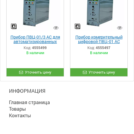
Прибор ПВЦ-01/3 АС для
Прибор измерительный
автоматизированных
цифровой ПВЦ-01 АС
системах управления
Код:
4555499
Код:
4555497
технологическими
В наличии
В наличии
процессами
Уточнить цену
Уточнить цену
ИНФОРМАЦИЯ
Главная страница
Товары
Контакты