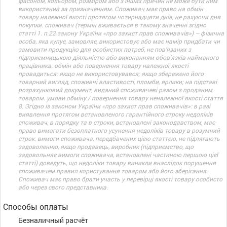
фасоном, кольором, розміром або з інших причин не може бути ним
використаний за призначенням. Споживач має право на обмін
товару належної якості протягом чотирнадцяти днів, не рахуючи дня
покупки. споживач (термін вживається в такому значенні згідно
статті 1. п.22 закону України «про захист прав споживачів») – фізична
особа, яка купує, замовляє, використовує або має намір придбати чи
замовити продукцію для особистих потреб, не пов’язаних з
підприємницькою діяльністю або виконанням обов’язків найманого
працівника. обмін або повернення товару належної якості
провадиться: якщо не використовувався; якщо збережено його
товарний вигляд, споживчі властивості, пломби, ярлики; на підставі
розрахунковий документ, виданий споживачеві разом з проданим
товаром. умови обміну / повернення товару неналежної якості стаття
8. Згідно із законом України «про захист прав споживачів»: в разі
виявлення протягом встановленого гарантійного строку недоліків
споживач, в порядку та в строки, встановлені законодавством, має
право вимагати безоплатного усунення недоліків товару в розумний
строк. вимоги споживача, передбачених цією статтею, не підлягають
задоволенню, якщо продавець, виробник (підприємство, що
задовольняє вимоги споживача, встановлені частиною першою цієї
статті) доведуть, що недоліки товару виникли внаслідок порушення
споживачем правил користування товаром або його зберігання.
Споживач має право брати участь у перевірці якості товару особисто
або через свого представника.
Способы оплаты
Безналичный расчёт