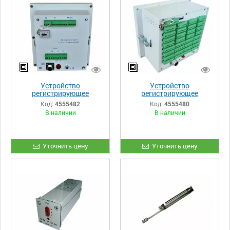
Устройство
Устройство
регистрирующее
регистрирующее
цифровое
цифровое
Код:
4555482
Код:
4555480
многоканальное
многоканальное
В наличии
В наличии
РПЦ-02/1 мг АС
РПЦ-02/(4,6,8,12,16) АС
Уточнить цену
Уточнить цену