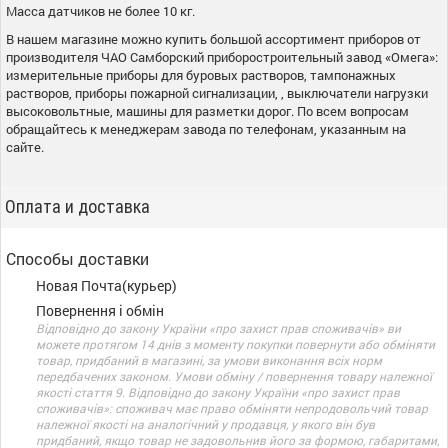
Масса датчиков не более 10 кг.
В нашем магазине можно купить большой ассортимент приборов от
производителя ЧАО Самборский приборостроительный завод «Омега»:
измерительные приборы для буровых растворов, тампонажных
растворов, приборы пожарной сигнализации, , выключатели нагрузки
высоковольтные, машины для разметки дорог. По всем вопросам
обращайтесь к менеджерам завода по телефонам, указанным на
сайте.
Оплата и доставка
Способы доставки
Новая Почта(курьер)
Повернення і обмін
Відповідно до закону України «про захист прав споживачів» ви
можете протягом 14 днів з моменту покупки повернути або обміняти
товар, придбаний в магазині, за умови виконання всіх норм
передбачених законом. Умови обміну / повернення товару належної
якості стаття 9. Відповідно до закону України «про захист прав
споживачів»: споживач має право обміняти непродовольчий товар
належної якості на аналогічний у продавця, у якого він був
придбаний, якщо товар не задовольнив його за формою, габаритами,