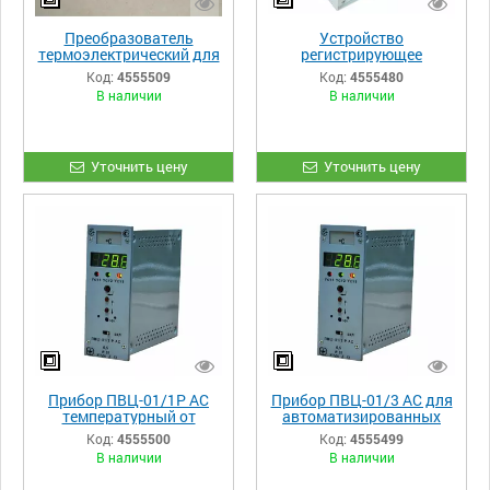
Преобразователь
Устройство
термоэлектрический для
регистрирующее
атомных электростанций
цифровое
Код:
4555509
Код:
4555480
многоканальное
В наличии
В наличии
РПЦ-02/(4,6,8,12,16) АС
Уточнить цену
Уточнить цену
Прибор ПВЦ-01/1Р АС
Прибор ПВЦ-01/3 АС для
температурный от
автоматизированных
производителя
системах управления
Код:
4555500
Код:
4555499
технологическими
В наличии
В наличии
процессами