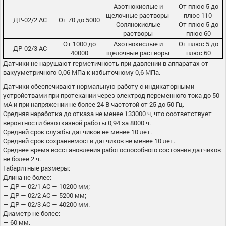
Азотнокислые и
От плюс 5 до
щелочные растворы
плюс 110
ДР-02/2 АС
От 70 до 5000
Солянокислые
От плюс 5 до
растворы
плюс 60
От 1000 до
Азотнокислые и
От плюс 5 до
ДР-02/3 АС
40000
щелочные растворы
плюс 60
Датчики не нарушают герметичность при давлении в аппаратах от
вакууметричного 0,06 МПа к избыточному 0,6 МПа.
Датчики обеспечивают нормальную работу с индикаторными
устройствами при протекании через электрод переменного тока до 50
мА и при напряжении не более 24 В частотой от 25 до 50 Гц.
Средняя наработка до отказа не менее 133000 ч, что соответствует
вероятности безотказной работы 0,94 за 8000 ч.
Средний срок службы датчиков не менее 10 лет.
Средний срок сохраняемости датчиков не менее 10 лет.
Среднее время восстановления работоспособного состояния датчиков
не более 2 ч.
Габаритные размеры:
Длина не более:
— ДР — 02/1 АС — 10200 мм;
— ДР — 02/2 АС — 5200 мм;
— ДР — 02/3 АС — 40200 мм.
Диаметр не более:
— 60 мм.