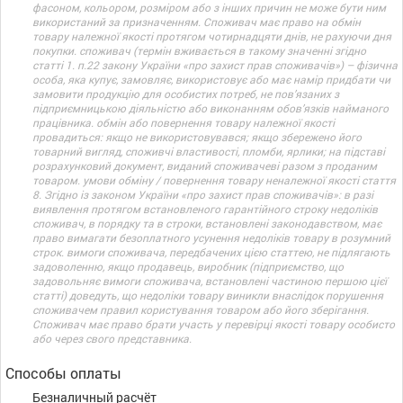
фасоном, кольором, розміром або з інших причин не може бути ним
використаний за призначенням. Споживач має право на обмін
товару належної якості протягом чотирнадцяти днів, не рахуючи дня
покупки. споживач (термін вживається в такому значенні згідно
статті 1. п.22 закону України «про захист прав споживачів») – фізична
особа, яка купує, замовляє, використовує або має намір придбати чи
замовити продукцію для особистих потреб, не пов’язаних з
підприємницькою діяльністю або виконанням обов’язків найманого
працівника. обмін або повернення товару належної якості
провадиться: якщо не використовувався; якщо збережено його
товарний вигляд, споживчі властивості, пломби, ярлики; на підставі
розрахунковий документ, виданий споживачеві разом з проданим
товаром. умови обміну / повернення товару неналежної якості стаття
8. Згідно із законом України «про захист прав споживачів»: в разі
виявлення протягом встановленого гарантійного строку недоліків
споживач, в порядку та в строки, встановлені законодавством, має
право вимагати безоплатного усунення недоліків товару в розумний
строк. вимоги споживача, передбачених цією статтею, не підлягають
задоволенню, якщо продавець, виробник (підприємство, що
задовольняє вимоги споживача, встановлені частиною першою цієї
статті) доведуть, що недоліки товару виникли внаслідок порушення
споживачем правил користування товаром або його зберігання.
Споживач має право брати участь у перевірці якості товару особисто
або через свого представника.
Способы оплаты
Безналичный расчёт