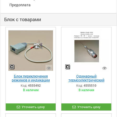
Предоплата
Блок с товарами
Блок переключения
Одинарный
режимов и индикации
термоэлектрический
БПРИ-01 АС
преобразователь с
Код:
4555492
Код:
4555510
контролем температуры
В наличии
В наличии
компенсации
Уточнить цену
Уточнить цену