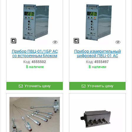
Прибор ПВЦ-01/1БР АС
Прибор измерительный
со встроенным блоком
цифровой ПВЦ-01 АС
питания 9В для ПК
Код:
4555502
Код:
4555497
В наличии
В наличии
Уточнить цену
Уточнить цену