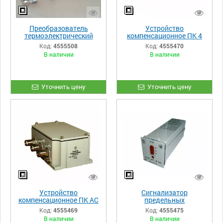
Преобразователь
Устройство
термоэлектрический
компенсационное ПК 4
ПТК-01 АС
АС и ПК 5 АС
Код:
4555508
Код:
4555470
В наличии
В наличии
Уточнить цену
Уточнить цену
Устройство
Сигнализатор
компенсационное ПК АС
предельных
(одно-, двух- и
сопротивлений СГО-01
Код:
4555469
Код:
4555475
трехканальное)
АС
В наличии
В наличии