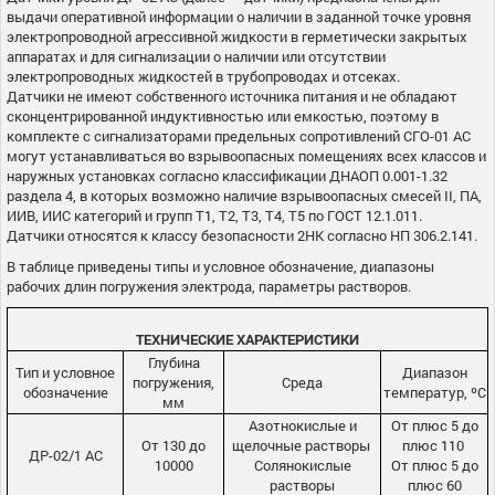
выдачи оперативной информации о наличии в заданной точке уровня
электропроводной агрессивной жидкости в герметически закрытых
аппаратах и ​​для сигнализации о наличии или отсутствии
электропроводных жидкостей в трубопроводах и отсеках.
Датчики не имеют собственного источника питания и не обладают
сконцентрированной индуктивностью или емкостью, поэтому в
комплекте с сигнализаторами предельных сопротивлений СГО-01 АС
могут устанавливаться во взрывоопасных помещениях всех классов и
наружных установках согласно классификации ДНАОП 0.001-1.32
раздела 4, в которых возможно наличие взрывоопасных смесей II, ПА,
ИИВ, ИИС категорий и групп Т1, Т2, Т3, Т4, Т5 по ГОСТ 12.1.011.
Датчики относятся к классу безопасности 2НК согласно НП 306.2.141.
В таблице приведены типы и условное обозначение, диапазоны
рабочих длин погружения электрода, параметры растворов.
ТЕХНИЧЕСКИЕ ХАРАКТЕРИСТИКИ
Глубина
Тип и условное
Диапазон
погружения,
Среда
обозначение
температур, ºС
мм
Азотнокислые и
От плюс 5 до
От 130 до
щелочные растворы
плюс 110
ДР-02/1 АС
10000
Солянокислые
От плюс 5 до
растворы
плюс 60