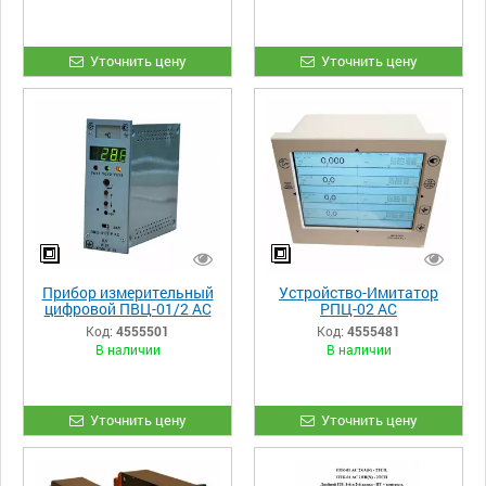
Уточнить цену
Уточнить цену
Прибор измерительный
Устройство-Имитатор
цифровой ПВЦ-01/2 АС
РПЦ-02 АС
линейное
(4,6,8,12,16,1М,1 мг)
Код:
4555501
Код:
4555481
преобразование и
В наличии
В наличии
функция блока
извлечения корня
Уточнить цену
Уточнить цену