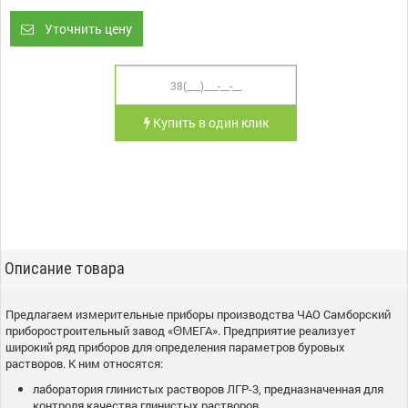
Уточнить цену
Купить в один клик
Описание товара
Предлагаем измерительные приборы производства ЧАО Самборский
приборостроительный завод «ΘМЕГА». Предприятие реализует
широкий ряд приборов для определения параметров буровых
растворов. К ним относятся:
лаборатория глинистых растворов ЛГР-3, предназначенная для
контроля качества глинистых растворов,