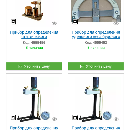
Прибор для определения
Прибор для определения
статического
удельного веса бурового
напряжения сдвига
раствора ВПВ-01
Код:
4555456
Код:
4555453
буровых растворов
В наличии
В наличии
СНЗ-2
Уточнить цену
Уточнить цену
Прибор для определения
Прибор для определения