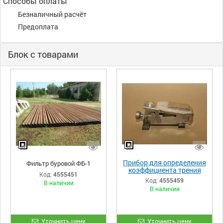
Способы оплаты
Безналичный расчёт
Предоплата
Блок с товарами
Прибор для определения
Фильтр буровой ФБ-1
коэффициента трения
Код:
4555451
корки, которая
Код:
4555459
В наличии
образуется после
В наличии
фильтрации бурового
раствора КТК-01
Уточнить цену
Уточнить цену