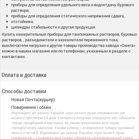
приборы для определения удельного веса и водоотдачу бурового
раствора,
приборы для определения статического напряжения сдвига,
отстойники,
цилиндры стабильности и другая продукция.
Купить измерительные приборы для тампонажных растворов, буровых
растворов, , разъединители и заземлители переменного тока,
выключатели нагрузки и другие товары производства завода «Омега»
можно в нашем магазине или по телефонам, указанным в разделе с
контактами.
Оплата и доставка
Способы доставки
Новая Почта(курьер)
Повернення і обмін
Відповідно до закону України «про захист прав споживачів» ви
можете протягом 14 днів з моменту покупки повернути або обміняти
товар, придбаний в магазині, за умови виконання всіх норм
передбачених законом. Умови обміну / повернення товару належної
якості стаття 9. Відповідно до закону України «про захист прав
споживачів»: споживач має право обміняти непродовольчий товар