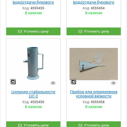
водоотдачи бурового
водоотдачи бурового
раствора ПВР-01 (аналог
раствора ВМ-6
Код:
4555455
Код:
4555454
фирмы «Бароид»)
В наличии
В наличии
Уточнить цену
Уточнить цену
Цилиндр стабильности
Прибор для определения
ЦС-2
условной вязкости
буровых растворов —
Код:
4555450
Код:
4555458
полевой вискозиметр
В наличии
В наличии
ВП-5М
Уточнить цену
Уточнить цену