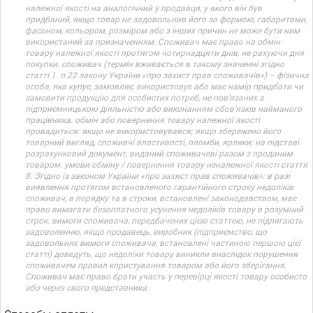
належної якості на аналогічний у продавця, у якого він був
придбаний, якщо товар не задовольнив його за формою, габаритами,
фасоном, кольором, розміром або з інших причин не може бути ним
використаний за призначенням. Споживач має право на обмін
товару належної якості протягом чотирнадцяти днів, не рахуючи дня
покупки. споживач (термін вживається в такому значенні згідно
статті 1. п.22 закону України «про захист прав споживачів») – фізична
особа, яка купує, замовляє, використовує або має намір придбати чи
замовити продукцію для особистих потреб, не пов’язаних з
підприємницькою діяльністю або виконанням обов’язків найманого
працівника. обмін або повернення товару належної якості
провадиться: якщо не використовувався; якщо збережено його
товарний вигляд, споживчі властивості, пломби, ярлики; на підставі
розрахунковий документ, виданий споживачеві разом з проданим
товаром. умови обміну / повернення товару неналежної якості стаття
8. Згідно із законом України «про захист прав споживачів»: в разі
виявлення протягом встановленого гарантійного строку недоліків
споживач, в порядку та в строки, встановлені законодавством, має
право вимагати безоплатного усунення недоліків товару в розумний
строк. вимоги споживача, передбачених цією статтею, не підлягають
задоволенню, якщо продавець, виробник (підприємство, що
задовольняє вимоги споживача, встановлені частиною першою цієї
статті) доведуть, що недоліки товару виникли внаслідок порушення
споживачем правил користування товаром або його зберігання.
Споживач має право брати участь у перевірці якості товару особисто
або через свого представника.