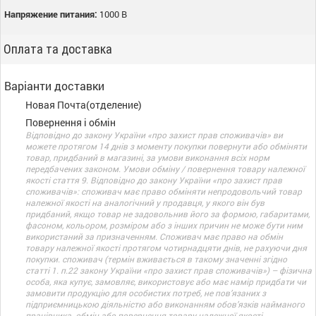
Напряжение питания:
1000 В
Оплата та доставка
Варіанти доставки
Новая Почта(отделение)
Повернення і обмін
Відповідно до закону України «про захист прав споживачів» ви
можете протягом 14 днів з моменту покупки повернути або обміняти
товар, придбаний в магазині, за умови виконання всіх норм
передбачених законом. Умови обміну / повернення товару належної
якості стаття 9. Відповідно до закону України «про захист прав
споживачів»: споживач має право обміняти непродовольчий товар
належної якості на аналогічний у продавця, у якого він був
придбаний, якщо товар не задовольнив його за формою, габаритами,
фасоном, кольором, розміром або з інших причин не може бути ним
використаний за призначенням. Споживач має право на обмін
товару належної якості протягом чотирнадцяти днів, не рахуючи дня
покупки. споживач (термін вживається в такому значенні згідно
статті 1. п.22 закону України «про захист прав споживачів») – фізична
особа, яка купує, замовляє, використовує або має намір придбати чи
замовити продукцію для особистих потреб, не пов’язаних з
підприємницькою діяльністю або виконанням обов’язків найманого
працівника. обмін або повернення товару належної якості