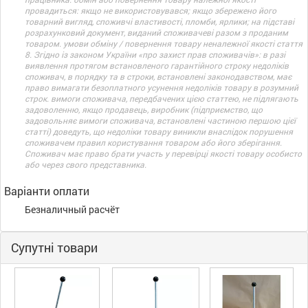
провадиться: якщо не використовувався; якщо збережено його
товарний вигляд, споживчі властивості, пломби, ярлики; на підставі
розрахунковий документ, виданий споживачеві разом з проданим
товаром. умови обміну / повернення товару неналежної якості стаття
8. Згідно із законом України «про захист прав споживачів»: в разі
виявлення протягом встановленого гарантійного строку недоліків
споживач, в порядку та в строки, встановлені законодавством, має
право вимагати безоплатного усунення недоліків товару в розумний
строк. вимоги споживача, передбачених цією статтею, не підлягають
задоволенню, якщо продавець, виробник (підприємство, що
задовольняє вимоги споживача, встановлені частиною першою цієї
статті) доведуть, що недоліки товару виникли внаслідок порушення
споживачем правил користування товаром або його зберігання.
Споживач має право брати участь у перевірці якості товару особисто
або через свого представника.
Варіанти оплати
Безналичный расчёт
Супутні товари