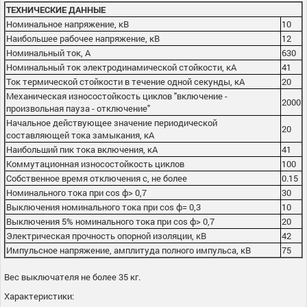
ТЕХНИЧЕСКИЕ ДАННЫЕ
Номинальное напряжение, кВ
10
Наибольшее рабочее напряжение, кВ
12
Номинальный ток, А
630
Номинальный ток электродинамической стойкости, кА
41
Ток термической стойкости в течение одной секунды, кА
20
Механическая износостойкость циклов "включение -
2000
произвольная пауза - отключение"
Начальное действующее значение периодической
20
составляющей тока замыкания, кА
Наибольший пик тока включения, кА
41
Коммутационная износостойкость циклов
100
Собственное время отключения с, не более
0.15
Номинального тока при cos ф> 0,7
30
Выключения номинального тока при cos ф= 0,3
10
Выключения 5% номинального тока при cos ф> 0,7
20
Электрическая прочность опорной изоляции, кВ
42
Импульсное напряжение, амплитуда полного импульса, кВ
75
Вес выключателя не более 35 кг.
Характеристики: