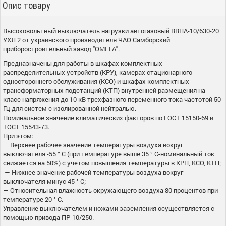
Опис товару
Высоковольтный выключатель нагрузки автогазовый ВВНА-10/630-20
УХЛ 2 от украинского производителя ЧАО Самборский
приборостроительный завод "ОМЕГА".
Предназначены для работы в шкафах комплектных
распределительных устройств (КРУ), камерах стационарного
одностороннего обслуживания (КСО) и шкафах комплектных
трансформаторных подстанций (КТП) внутренней размещения на
класс напряжения до 10 кВ трехфазного переменного тока частотой 50
Гц для систем с изолированной нейтралью.
Номинальное значение климатических факторов по ГОСТ 15150-69 и
ТОСТ 15543-73.
При этом:
— Верхнее рабочее значение температуры воздуха вокруг
выключателя -55 ° С (при температуре выше 35 ° С-номинальный ток
снижается на 50%) с учетом повышения температуры в КРП, КСО, КТП;
— Нижнее значение рабочей температуры воздуха вокруг
выключателя минус 45 ° С;
— Относительная влажность окружающего воздуха 80 процентов при
температуре 20 ° С.
Управление выключателем и ножами заземления осуществляется с
помощью привода ПР-10/250.