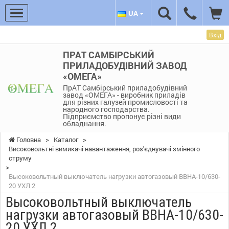
UA
Вхід
ПРАТ САМБІРСЬКИЙ
ПРИЛАДОБУДІВНИЙ ЗАВОД
«ОМЕГА»
ПрАТ Самбірський приладобудівний
завод «ОМЕГА» - виробник приладів
для різних галузей промисловості та
народного господарства.
Підприємство пропонує різні види
обладнання.
Головна
>
Каталог
>
Високовольтні вимикачі навантаження, роз'єднувачі змінного
струму
>
Высоковольтный выключатель нагрузки автогазовый ВВНА-10/630-
20 УХЛ 2
Высоковольтный выключатель
нагрузки автогазовый ВВНА-10/630-
20 УХЛ 2