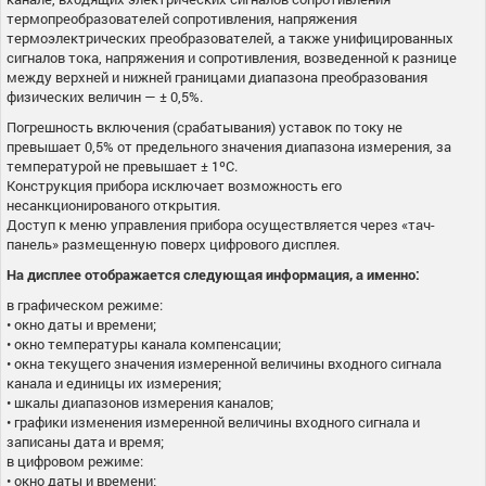
термопреобразователей сопротивления, напряжения
термоэлектрических преобразователей, а также унифицированных
сигналов тока, напряжения и сопротивления, возведенной к разнице
между верхней и нижней границами диапазона преобразования
физических величин — ± 0,5%.
Погрешность включения (срабатывания) уставок по току не
превышает 0,5% от предельного значения диапазона измерения, за
температурой не превышает ± 1ºС.
Конструкция прибора исключает возможность его
несанкционированого открытия.
Доступ к меню управления прибора осуществляется через «тач-
панель» размещенную поверх цифрового дисплея.
На дисплее отображается следующая информация, а именно:
в графическом режиме:
• окно даты и времени;
• окно температуры канала компенсации;
• окна текущего значения измеренной величины входного сигнала
канала и единицы их измерения;
• шкалы диапазонов измерения каналов;
• графики изменения измеренной величины входного сигнала и
записаны дата и время;
в цифровом режиме:
• окно даты и времени;