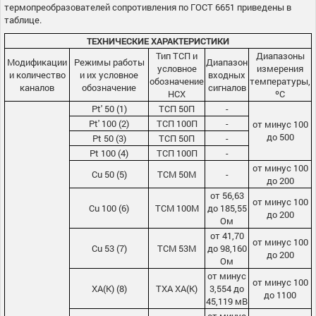
термопреобразователей сопротивления по ГОСТ 6651 приведены в
таблице.
ТЕХНИЧЕСКИЕ ХАРАКТЕРИСТИКИ
Тип ТСП и
Диапазоны
Модификации
Режимы работы
Диапазон
условное
измерения
и количество
и их условное
входных
обозначение
температуры,
каналов
обозначение
сигналов
НСХ
ºС
Pt' 50 (1)
ТСП 50П
-
Pt' 100 (2)
ТСП 100П
-
от минус 100
до 500
Pt 50 (3)
ТСП 50П
-
Pt 100 (4)
ТСП 100П
-
от минус 100
Cu 50 (5)
ТСМ 50М
-
до 200
от 56,63
от минус 100
Cu 100 (6)
ТСМ 100М
до 185,55
до 200
Ом
от 41,70
от минус 100
Cu 53 (7)
ТСМ 53М
до 98,160
до 200
Ом
от минус
от минус 100
ХА(К) (8)
ТХА ХА(К)
3,554 до
до 1100
45,119 мВ