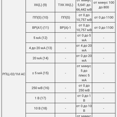
от минус
от минус 100
ХК(L) (9)
TXK XK(L)
5,641 до
до 800
66,442 мВ
от 0 до
ПП(S) (10)
ПП(S)
от 0 до 1100
10,757 мВ
от 0 до
ВР(А1) (11)
ВР(А)-1
от 0 до 1100
10,757 мВ
от 0 до 5
5 мА (12)
-
-
мА
от 4 до 20
4 до 20 мА (13)
-
-
мА
от 0 до 20
20 мА (14)
-
-
мА
от минус
5 до
± 5 мА (15)
-
-
РПЦ-02/1М АС
плюс 5
мА
от 0 до
250 мВ (16)
-
-
250 мВ
от 0 до 1
1 В (17)
-
-
В
от 0 до 10
10 В (18)
-
-
В
от минус