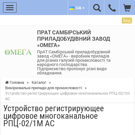
UA
Вхід
ПРАТ САМБІРСЬКИЙ
ПРИЛАДОБУДІВНИЙ ЗАВОД
«ОМЕГА»
ПрАТ Самбірський приладобудівний
завод «ОМЕГА» - виробник приладів
для різних галузей промисловості та
народного господарства.
Підприємство пропонує різні види
обладнання.
Головна
>
Каталог
>
Вимірювальні прилади для промисловості
>
Устройство регистрирующее цифровое многоканальное РПЦ-02/1М
АС
Устройство регистрирующее
цифровое многоканальное
РПЦ-02/1М АС