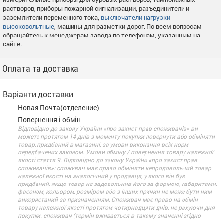
растворов, приборы пожарной сигнализации, разъединители и
заземлители переменного тока,
выключатели нагрузки
высоковольтные
, машины для разметки дорог. По всем вопросам
обращайтесь к менеджерам завода по телефонам, указанным на
сайте.
Оплата та доставка
Варіанти доставки
Новая Почта(отделение)
Повернення і обмін
Відповідно до закону України «про захист прав споживачів» ви
можете протягом 14 днів з моменту покупки повернути або обміняти
товар, придбаний в магазині, за умови виконання всіх норм
передбачених законом. Умови обміну / повернення товару належної
якості стаття 9. Відповідно до закону України «про захист прав
споживачів»: споживач має право обміняти непродовольчий товар
належної якості на аналогічний у продавця, у якого він був
придбаний, якщо товар не задовольнив його за формою, габаритами,
фасоном, кольором, розміром або з інших причин не може бути ним
використаний за призначенням. Споживач має право на обмін
товару належної якості протягом чотирнадцяти днів, не рахуючи дня
покупки. споживач (термін вживається в такому значенні згідно