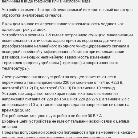
величины в виде графиков или в числовом виде.
Устройство имеет 1 входной независимый измерительный канал для
обработки аналоговых сигналов.
В каждом канале измерения является возможность задавать от
одного до трех уставок.
Устройство в режимах 1-9 имеет встроенную функцию линеаризации
номинальных статических характеристик первичных датчиков
(преобразование нелинейного входного унифицированного сигнала в
выходной линейный унифицированный сигнал при использовании
датчиков, имеющих нелинейную зависимость изменения
термоэлектродвижущей силы (термоэдс.) и сопротивления от
температуры).
Электрическое питание устройства осуществляется от сети
переменного тока напряжением 220 (отклонение от -34 до +22) В,
частотой (50 ± 2) Гц, частотой (50 ± 3) Гц в течение 10 секунд.
Устройство сохраняет свои характеристики после изменения
напряжения питания от 220 до 154 В и от 220 до 275 В в течение 2 с с
интервалами в 10 с, а также при пропадании напряжения питания на
время до 20 мс.
Потребляемая мощность устройств не более 30 В * А.
Входные цепи устройства не имеют гальванической связи с цепями
питания.
Пределы допускаемой основной погрешности при измерении в каждом
канале, входящих электрических сигналов сопротивления