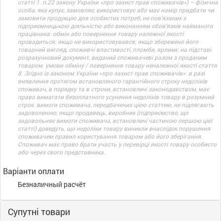
статті 1. п.22 закону України «про захист прав споживачів») – фізична
особа, яка купує, замовляє, використовує або має намір придбати чи
замовити продукцію для особистих потреб, не пов’язаних з
підприємницькою діяльністю або виконанням обов’язків найманого
працівника. обмін або повернення товару належної якості
провадиться: якщо не використовувався; якщо збережено його
товарний вигляд, споживчі властивості, пломби, ярлики; на підставі
розрахунковий документ, виданий споживачеві разом з проданим
товаром. умови обміну / повернення товару неналежної якості стаття
8. Згідно із законом України «про захист прав споживачів»: в разі
виявлення протягом встановленого гарантійного строку недоліків
споживач, в порядку та в строки, встановлені законодавством, має
право вимагати безоплатного усунення недоліків товару в розумний
строк. вимоги споживача, передбачених цією статтею, не підлягають
задоволенню, якщо продавець, виробник (підприємство, що
задовольняє вимоги споживача, встановлені частиною першою цієї
статті) доведуть, що недоліки товару виникли внаслідок порушення
споживачем правил користування товаром або його зберігання.
Споживач має право брати участь у перевірці якості товару особисто
або через свого представника.
Варіанти оплати
Безналичный расчёт
Супутні товари