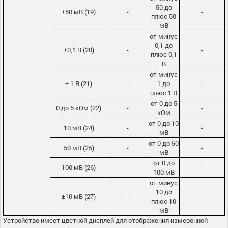
50 до
±50 мВ (19)
-
-
плюс 50
мВ
от минус
0,1 до
±0,1 В (20)
-
-
плюс 0,1
В
от минус
± 1 В (21)
-
1 до
-
плюс 1 В
от 0 до 5
0 до 5 кОм (22)
-
-
кОм
от 0 до 10
10 мВ (24)
-
-
мВ
от 0 до 50
50 мВ (25)
-
-
мВ
от 0 до
100 мВ (26)
-
-
100 мВ
от минус
10 до
±10 мВ (27)
-
-
плюс 10
мВ
Устройство имеет цветной дисплей для отображения измеренной