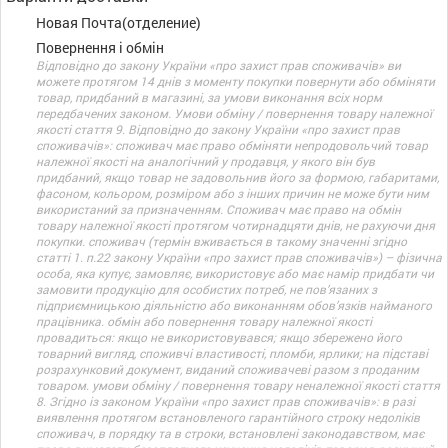
Новая Почта(отделение)
Повернення і обмін
Відповідно до закону України «про захист прав споживачів» ви
можете протягом 14 днів з моменту покупки повернути або обміняти
товар, придбаний в магазині, за умови виконання всіх норм
передбачених законом. Умови обміну / повернення товару належної
якості стаття 9. Відповідно до закону України «про захист прав
споживачів»: споживач має право обміняти непродовольчий товар
належної якості на аналогічний у продавця, у якого він був
придбаний, якщо товар не задовольнив його за формою, габаритами,
фасоном, кольором, розміром або з інших причин не може бути ним
використаний за призначенням. Споживач має право на обмін
товару належної якості протягом чотирнадцяти днів, не рахуючи дня
покупки. споживач (термін вживається в такому значенні згідно
статті 1. п.22 закону України «про захист прав споживачів») – фізична
особа, яка купує, замовляє, використовує або має намір придбати чи
замовити продукцію для особистих потреб, не пов’язаних з
підприємницькою діяльністю або виконанням обов’язків найманого
працівника. обмін або повернення товару належної якості
провадиться: якщо не використовувався; якщо збережено його
товарний вигляд, споживчі властивості, пломби, ярлики; на підставі
розрахунковий документ, виданий споживачеві разом з проданим
товаром. умови обміну / повернення товару неналежної якості стаття
8. Згідно із законом України «про захист прав споживачів»: в разі
виявлення протягом встановленого гарантійного строку недоліків
споживач, в порядку та в строки, встановлені законодавством, має