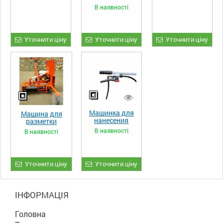
В наявності
Уточнити ціну
Уточнити ціну
Уточнити ціну
Машинка для
Машина для
нанесения
разметки
разметки
пешеходного
В наявності
В наявності
футбольного
перехода от
поля
производителя
Уточнити ціну
Уточнити ціну
ІНФОРМАЦІЯ
Головна