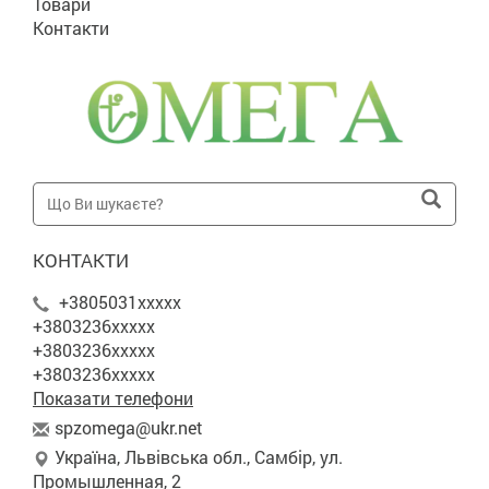
Товари
Контакти
КОНТАКТИ
+3805031xxxxx
+3803236xxxxx
+3803236xxxxx
+3803236xxxxx
Показати телефони
s
pzo
meg
a@u
kr.
net
Україна, Львівська обл., Самбір, ул.
Промышленная, 2