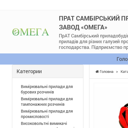
ПРАТ САМБІРСЬКИЙ 
ЗАВОД «ОМЕГА»
ПрАТ Самбірський приладобуді
приладів для різних галузей п
господарства. Підприємство пр
Голо
Категории
Головна
>
Кат
Вимірювальні прилади для
бурових розчинів
Вимірювальні прилади для
тампонажних розчинів
Вимірювальні прилади для
промисловості
Високовольтні вимикачі