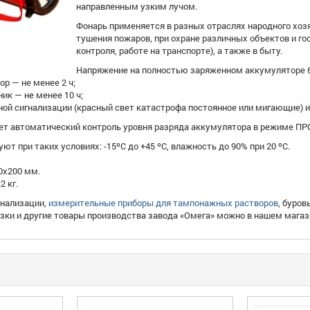
направленным узким лучом.
Фонарь применяется в разных отраслях народного хоз
тушения пожаров, при охране различных объектов и г
контроля, работе на транспорте), а также в быту.
Напряжение на полностью заряженном аккумуляторе 6.
ор — не менее 2 ч;
ик — не менее 10 ч;
ной сигнализации (красный свет катастрофа постоянное или мигающие) и
ет автоматический контроль уровня разряда аккумулятора в режиме 
ют при таких условиях: -15ºС до +45 ºС, влажность до 90% при 20 ºС.
0х200 мм.
2 кг.
гнализации,
измерительные приборы для тампонажных растворов
, буров
зки и другие товары производства завода «Омега» можно в нашем магази