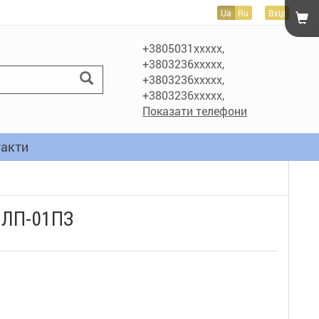
Ua
Ru
Вхід
+3805031xxxxx,
+3803236xxxxx,
+3803236xxxxx,
+3803236xxxxx,
Показати телефони
акти
 ЛП-01ПЗ