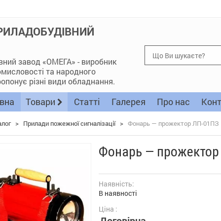
ПРИЛАДОБУДІВНИЙ
вний завод «ОМЕГА» - виробник
ромисловості та народного
опонує різні види обладнання.
вна
Товари
Статті
Галерея
Про нас
Конт
алог
>
Прилади пожежної сигналізації
>
Фонарь — прожектор ЛП-01ПЗ
Фонарь — прожектор
Наявність:
В наявності
Ціна :
Договірна