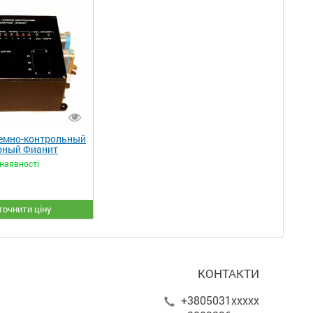
емно-контрольный
рный Фианит
наявності
точнити ціну
КОНТАКТИ
+3805031xxxxx