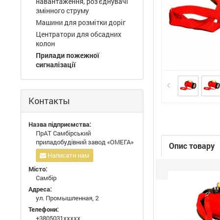
навантаження, роз'єднувачі
змінного струму
Машини для розмітки доріг
Центратори для обсадних
колон
Прилади пожежної
сигналізації
Контакты
Назва підприємства:
ПрАТ Самбірський
приладобудівний завод «ОМЕГА»
Опис товару
Написати нам
Місто:
Самбір
Адреса:
ул. Промышленная, 2
Телефони:
+3805031xxxxx