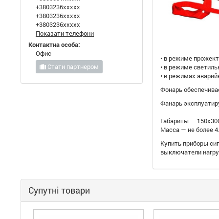
+3803236xxxxx
+3803236xxxxx
+3803236xxxxx
Показати телефони
Контактна особа:
Офис
• в режиме прожект
Стати партнером
• в режиме светильн
• в режимах аварий
Фонарь обеспечива
Фанарь эксплуатиру
Габариты — 150х30
Масса — не более 4.
Купить приборы си
выключатели нагру
Супутні товари